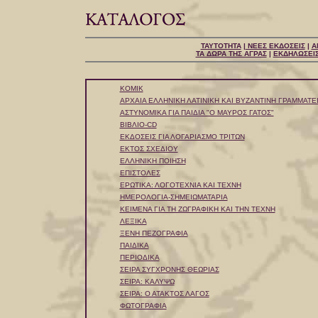
ΤΑΥΤΟΤΗΤΑ
|
ΝΕΕΣ ΕΚΔΟΣΕΙΣ
|
Α
ΤΑ ΔΩΡΑ ΤΗΣ ΑΓΡΑΣ
|
ΕΚΔΗΛΩΣΕΙ
KOMIK
ΑΡΧΑΙΑ ΕΛΛΗΝΙΚΗ ΛΑΤΙΝΙΚΗ ΚΑΙ ΒΥΖΑΝΤΙΝΗ ΓΡΑΜΜΑΤΕ
ΑΣΤΥΝΟΜΙΚΑ ΓΙΑ ΠΑΙΔΙΑ "Ο ΜΑΥΡΟΣ ΓΑΤΟΣ"
ΒΙΒΛΙΟ-CD
ΕΚΔΟΣΕΙΣ ΓΙΑ ΛΟΓΑΡΙΑΣΜΟ ΤΡΙΤΩΝ
ΕΚΤΟΣ ΣΧΕΔΙΟΥ
ΕΛΛΗΝΙΚΗ ΠΟΙΗΣΗ
ΕΠΙΣΤΟΛΕΣ
ΕΡΩΤΙΚΑ: ΛΟΓΟΤΕΧΝΙΑ ΚΑΙ ΤΕΧΝΗ
ΗΜΕΡΟΛΟΓΙΑ-ΣΗΜΕΙΩΜΑΤΑΡΙΑ
ΚΕΙΜΕΝΑ ΓΙΑ ΤΗ ΖΩΓΡΑΦΙΚΗ ΚΑΙ ΤΗΝ ΤΕΧΝΗ
ΛΕΞΙΚΑ
ΞΕΝΗ ΠΕΖΟΓΡΑΦΙΑ
ΠΑΙΔΙΚΑ
ΠΕΡΙΟΔΙΚΑ
ΣΕΙΡΑ ΣΥΓΧΡΟΝΗΣ ΘΕΩΡΙΑΣ
ΣΕΙΡΑ: ΚΑΛΥΨΩ
ΣΕΙΡΑ: Ο ΑΤΑΚΤΟΣ ΛΑΓΟΣ
ΦΩΤΟΓΡΑΦΙΑ