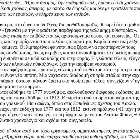
γκατέλειψε… Ήμουν άπειρος, την επιθύμησα πάλι, ήμουν είκοσι χρόνων,
κοσι χρόνων, άπειρος, με απατούσε διαρκώς και δεν με εγκατέλειπε πια
τής των εραστών, ο πληρέστερος των ανδρών
.
ντερα, στο έργο του
Η τέχνη του μυθιστορήματος
, θεωρεί ότι το μυθ
 «ξεκινάει με την ωραιότερη παράγραφο της γαλλικής μυθιστορίας».
ωρίς επαύριον
επιβάλλεται ως αριστούργημα ύφους και ειρωνείας. Οι
ες και περιορίζονται στα απολύτως απαραίτητα. Καμία συνδετική λέξη
ο κείμενο. Οι λιμπερτίνοι φαίνεται πως ξέρουν να προσπερνούν τους
ύς συνδέσμους, όπως ακριβώς και τα συναισθήματα. Ο έρωτας περιορ
 η ευπρέπεια σε κώδικα καλής συμπεριφοράς. Η γλώσσα τέλεια, εξαγ
ό των κλασικών ηθικολόγων, έχει την ακρίβεια νυστεριού.
α την αφήγηση μιας ερωτικής νύχτας μετά το θέατρο στο περίπτερο μι
ει έναν νέο ιππότη. Μια νύχτα σαν διαδρομή σε τρία στάδια: στην αρχ
 πάρκο· ύστερα, κάνουν έρωτα στο περίπτερο· τέλος, συνεχίζουν ν’ αγ
δωμάτιο του πύργου.
ρωτοεκδόθηκε το 1777 ανωνύμως, ακολούθησαν διάφορες εκδόσεις με
ς, και επανεκδόθηκε το 1812. Θεωρείται από τα αριστουργήματα της
του γαλλικού 18ου αιώνα, δίπλα στις
Επικίνδυνες σχέσεις
του Λακλό.
ιέχει την εκδοχή του 1777 και του 1812, εκτενή πρόλογο («Η τέχνη τ
 την τέχνη») και εισαγωγή, το περίφημο κείμενο του Ανατόλ Φρανς «
λυτικό χρονολόγιο και σχέδια του συγγραφέα.
ού, σ’ όλον αυτό τον τόσο οργανωμένο, σηματοδοτημένο, ιχνηλατημένο,
, μετρημένο χώρο, πού υπάρχει περιθώριο για αυθορμητισμό, για “τρέλα