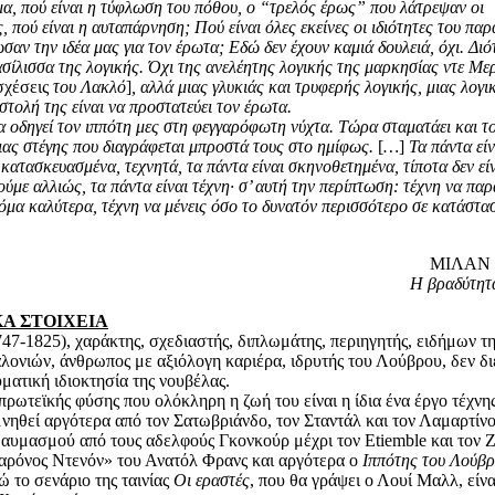
α, πού είναι η τύφλωση του πόθου, ο “τρελός έρως” που λάτρεψαν οι
, πού είναι η αυταπάρνηση; Πού είναι όλες εκείνες οι ιδιότητες του πα
αν την ιδέα μας για τον έρωτα; Εδώ δεν έχουν καμιά δουλειά, όχι. Διό
βασίλισσα της λογικής. Όχι της ανελέητης λογικής της μαρκησίας ντε Με
σχέσεις
του Λακλό
]
,
αλλά μιας γλυκιάς και τρυφερής λογικής, μιας λογι
τολή της είναι να προστατεύει τον έρωτα.
 οδηγεί τον ιππότη μες στη φεγγαρόφωτη νύχτα. Τώρα σταματάει και του
ιας στέγης που διαγράφεται μπροστά τους στο ημίφως.
[
…
]
Τα πάντα είν
κατασκευασμένα, τεχνητά, τα πάντα είναι σκηνοθετημένα, τίποτα δεν είνα
πούμε αλλιώς, τα πάντα είναι τέχνη
·
σ’ αυτή την περίπτωση: τέχνη να παρα
κόμα καλύτερα, τέχνη να μένεις όσο το δυνατόν περισσότερο σε κατάστα
ΜΙΛΑΝ
Η βραδύτητ
ΚΑ ΣΤΟΙΧΕΙΑ
47-1825), χαράκτης, σχεδιαστής, διπλωμάτης, περιηγητής, ειδήμων τη
λονιών, άνθρωπος με αξιόλογη καριέρα, ιδρυτής του Λούβρου, δεν δ
υματική ιδιοκτησία της νουβέλας.
πρωτεϊκής φύσης που ολόκληρη η ζωή του είναι η ίδια ένα έργο τέχνης
νηθεί αργότερα από τον Σατωβριάνδο, τον Σταντάλ και τον Λαμαρτίνο,
θαυμασμού από τους αδελφούς Γκονκούρ μέχρι τον Etiemble και τον 
Βαρόνος Ντενόν» του Ανατόλ Φρανς και αργότερα ο
Ιππότης του Λούβ
ώ το σενάριο της ταινίας
Οι εραστές
, που θα γράψει ο Λουί Μαλλ, είν