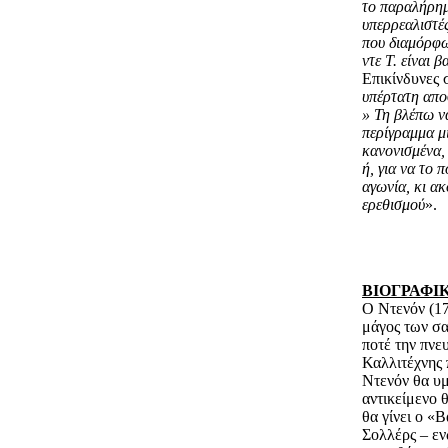
το παραλήρημ
υπερρεαλιστές
που διαμόρφωσ
ντε Τ. είναι 
Επικίνδυνες 
υπέρτατη αποσ
» Τη βλέπω να
περίγραμμα μ
κανονισμένα, 
ή, για να το 
αγωνία, κι α
ερεθισμού
».
ΒΙΟΓΡΑΦΙ
Ο Ντενόν (17
μάγος των σα
ποτέ την πνε
Καλλιτέχνης 
Ντενόν θα υμ
αντικείμενο 
θα γίνει ο «
Σολλέρς – εν