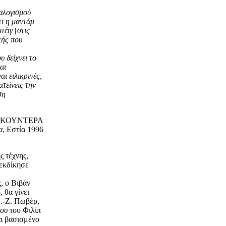
ραλογισμού
τι η μαντάμ
ρτέιγ
[
στις
κής που
 δείχνει το
αι
ι ειλικρινές,
τείνεις την
ση
 ΚΟΥΝΤΕΡΑ
α
, Εστία 1996
ς τέχνης,
ιεκδίκησε
, ο Βιβάν
 θα γίνει
Ζ.-Ζ. Πωβέρ,
ρου
του Φιλίπ
αι βασισμένο