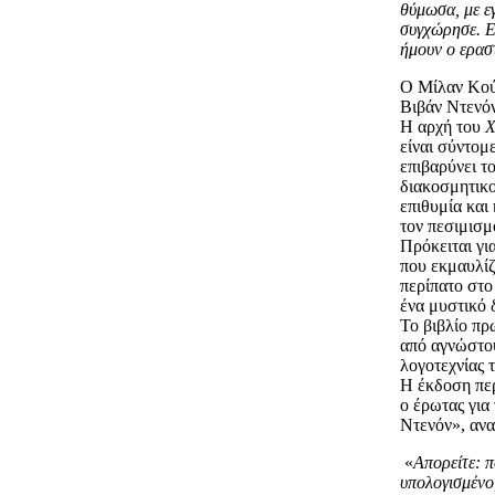
θύμωσα, με ε
συγχώρησε. Εί
ήμουν ο ερασ
Ο Μίλαν Κού
Βιβάν Ντενόν
Η αρχή του
Χ
είναι σύντομ
επιβαρύνει τ
διακοσμητικο
επιθυμία και
τον πεσιμισμ
Πρόκειται γι
που εκμαυλίζ
περίπατο στο
ένα μυστικό 
Το βιβλίο π
από αγνώστου
λογοτεχνίας 
Η έκδοση περ
ο έρωτας για
Ντενόν», ανα
«
Απορείτε: π
υπολογισμένο