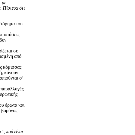
 με
. Πίστευα ότι
ιστόρημα του
 προτάσεις
 δεν
ίζεται σε
νισμένη από
ας κόμισσας
ή, κάνουν
απιούνται σ’
 παραλλαγές
 ερωτικής
ου έρωτα και
Ο βαρόνος
”, πού είναι