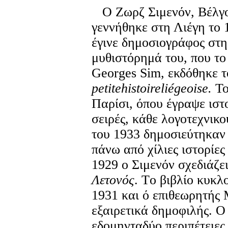
Ο Ζωρζ Σιμενόν, Βέλγο
γεννήθηκε στη Λιέγη το 
έγινε δημοσιογράφος στ
μυθιστόρημά του, που τ
Georges Sim, εκδόθηκε 
petite
histoire
lie
geoise
.
Το
Παρίσι, όπου έγραψε ιστ
σειρές, κάθε λογοτεχνικο
του 1933 δημοσιεύτηκαν
πάνω από χίλιες ιστορίε
1929 ο Σιμενόν σχεδιάζε
Λετονός
. Τo βιβλίο κυκλ
1931 και ό επιθεωρητής 
εξαιρετικά δημοφιλής. Ο
εδομηνταδύο περιπέτειες