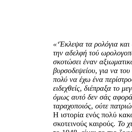
«‘Έκλεψα τα ρολόγια και
την αδελφή τού ωρολογοπ
σκοτώσει έναν αξιωματικό
βυρσοδεψείου, γι
a
να του 
πολύ να έχω ένα περίστρο
ειδεχθείς, διέπραξα το με
όμως αυτό δεν σάς αφορά.
ταραχοποιός, ούτε πατριώ
Η ιστορία ενός πολύ κακ
σκοτεινούς καιρούς.
Το χ