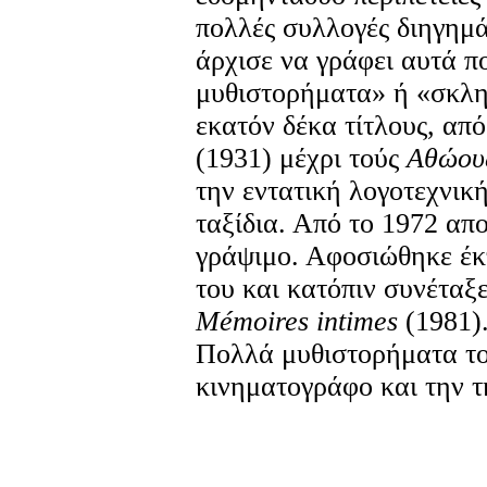
πολλές συλλογές διηγημά
άρχισε να γράφει αυτά π
μυθιστορήματα» ή «σκλη
εκατόν δέκα τίτλους, απ
(1931) μέχρι τούς
Αθώου
την εντατική λογοτεχνικ
ταξίδια. Από το 1972 απ
γράψιμο. Αφοσιώθηκε έκτ
του και κατόπιν συνέτα
Me
moires
intimes
(1981)
Πολλά μυθιστορήματα του
κινηματογράφο και την 