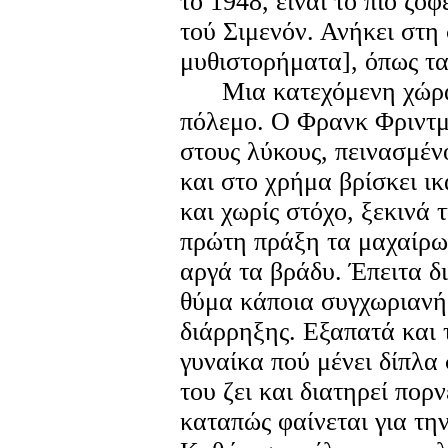
το 1948, είναι το πιο ζο
τού Σιμενόν. Ανήκει στη
μυθιστορήματα], όπως τ
Μια κατεχόμενη χώρα 
πόλεμο. Ο Φρανκ Φριντμ
στους λύκους, πεινασμέν
και στο χρήμα βρίσκει ι
και χωρίς στόχο, ξεκινά 
πρώτη πράξη τα μαχαίρω
αργά τα βράδυ. Έπειτα δ
θύμα κάποια συγχωριανή
διάρρηξης. Εξαπατά και 
γυναίκα πού μένει δίπλα
του ζει και διατηρεί πορν
καταπώς φαίνεται για την