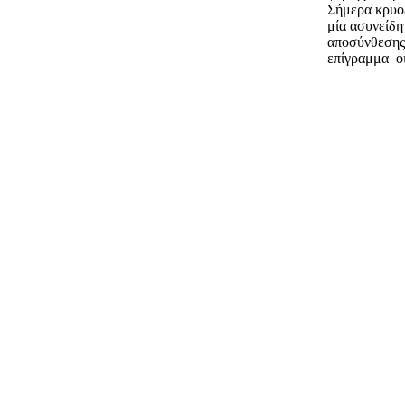
Σήμερα κρυοε
μία ασυνείδη
αποσύνθεσης 
επίγραμμα οι