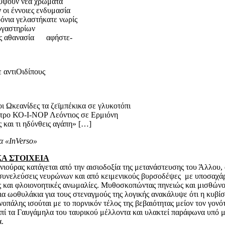
ψουν νέα χρώματα
 οι έννοιες ενδυμασία
ρόνια γελαστήκατε νωρίς
ργαστηρίων
ας αθανασία αφήστε-
 αντιΟιδίπους
οι Ωκεανίδες τα ζεϊμπέκικα σε γλυκοτόπι
τρο ΚΟ-Ι-ΝΟΡ Λεόντιος σε Ερμιόνη
ς και τι ηδύνθεις αγάπη» […]
α «
In
Verso
»
ΚΑ ΣΤΟΙΧΕΙΑ
ιούρας κατάγεται από την αισιοδοξία της μετανάστευσης του Άλλου,
συνελεύσεις νευρώνων και από κειμενικούς βυρσοδέψες με υποσαχά
 και φλοιονοητικές ανωμαλίες. Μυθοσκοπώντας πηνειώς και μισθώνο
α ωοθυλάκια για τους στεναγμούς της λογικής ανακάλυψε ότι η κυβίσ
ινοπάλης ισούται με το πορνικόν τέλος της βεβαιότητας μείον τον γονό
πί τα Γαυγάμηλα του ταυρικού μέλλοντα και υλακτεί παράφωνα υπό 
.