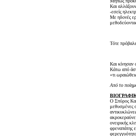
Μήπως προκύ
Και αλλάξουν
-εσείς ηλεκτ
Με ηδονές ε
μεθοδεύοντ
Τότε πρόβαλε
Και κίνησαν 
Κάτω από άσ
«τι ωραιώθει
Από το ποίημ
ΒΙΟΓΡΑΦΙ
Ο Σπύρος Καν
μεθυσμένες 
αντικυκλώνες
ακροκεραύνει
ονειρικής κλ
φρεναπάτης ε
φερεγγυότητα