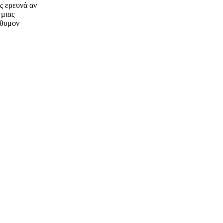
ς ερευνά αν
 μιας
όθυμον