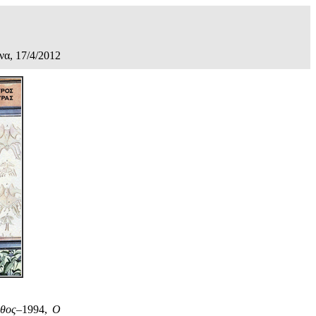
α, 17/4/2012
θος
‒1994,
Ο