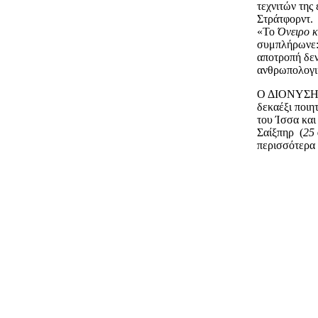
τεχνιτών της
Στράτφορντ.
«Το
Όνειρο κ
συμπλήρωνε: 
αποτροπή δεν
ανθρωπολογικ
Ο ΔΙΟΝΥΣΗΣ 
δεκαέξι ποιητ
του Ίσσα και
Σαίξπηρ (
25 
περισσότερα 