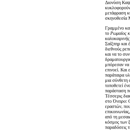
Διονύση Καψ
κυκλοφορούν
μετάφραση κ
σκηνοθεσία 
Γραμμένο κατ
το
Ρωμαίος κα
καλοκαιρινής
Σαίξπηρ και 
διεθνούς ρεπ
και να το συ
δραματουργικ
μπόρεσαν να
επινοεί. Και
παράταιρα υλ
μια σύνθετη 
τοποθετεί έν
παράσταση πο
Τέσσερις δια
στο
Όνειρο
: 
εραστών, που
επικοινωνίας
από τη μεσαι
κόσμος των ξ
παραδόσεις τ