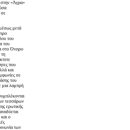
 στην «Άγρα»
ύσα
 σε
αμέσως μετά
ειρο
δου του
α του
λα στο
Όνειρο
 τη
έκτοτε
τητες που
λλά και
υμφωνίες σε
ράσης του
ε μια λαμπρή
 συμπλέκονται
των τεσσάρων
της ερωτικής
 αναδύεται
 και ο
κές
οινωνία των