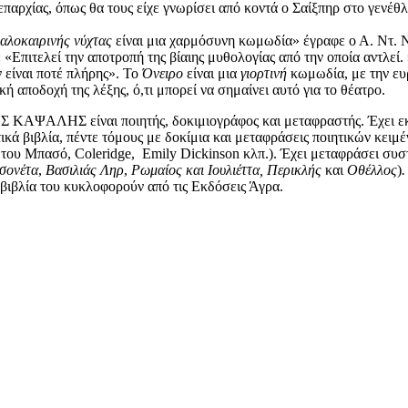
 επαρχίας, όπως θα τους είχε γνωρίσει από κοντά ο Σαίξπηρ στο γενέθλ
αλοκαιρινής νύχτας
είναι μια χαρμόσυνη κωμωδία» έγραφε ο Α. Ντ. 
«Επιτελεί την αποτροπή της βίαιης μυθολογίας από την οποία αντλεί
 είναι ποτέ πλήρης». Το
Όνειρο
είναι μια
γιορτινή
κωμωδία, με την ευ
ή αποδοχή της λέξης, ό,τι μπορεί να σημαίνει αυτό για το θέατρο.
ΚΑΨΑΛΗΣ είναι ποιητής, δοκιμιογράφος και μεταφραστής. Έχει ε
ικά βιβλία, πέντε τό­μους με δοκίμια και μεταφράσεις ποιητικών κειμέ
 του Μπασό, Coleridge, Emily Dickinson κλπ.). Έχει μεταφράσει συσ
σονέτα
,
Βασιλιάς Ληρ
,
Ρωμαίος και Ιουλιέττα, Περικλής
και
Οθέλλος
)
βιβλία του κυκλοφορούν από τις Εκδόσεις Άγρα.