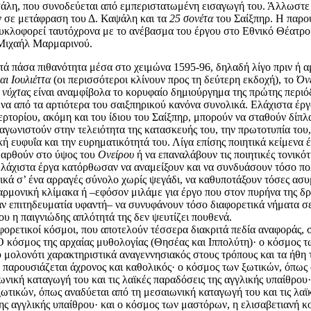
άλη, που συνοδεύεται από εμπεριστατωμένη εισαγωγή του. Άλλωστε
 σε μετάφραση του Δ. Καψάλη και τα
25 σονέτα
του Σαίξπηρ. Η παρο
υκλοφορεί ταυτόχρονα με το ανέβασμα του έργου στο Εθνικό Θέατρο
Μιχαήλ Μαρμαρινού.
ά πάσα πιθανότητα μέσα στο χειμώνα 1595-96, δηλαδή λίγο πριν ή 
ι Ιουλιέττα
(οι περισσότεροι κλίνουν προς τη δεύτερη εκδοχή), το
Όν
 νύχτα
ς είναι αναμφίβολα το κορυφαίο δημιούργημα της πρώτης περιό
ένα από τα αρτιότερα του σαιξπηρικού κανόνα συνολικά. Ελάχιστα έργ
ερτορίου, ακόμη και του ίδιου του Σαίξπηρ, μπορούν να σταθούν δίπ
ναγωνιστούν στην τελειότητα της κατασκευής του, την πρωτοτυπία του,
ή ευφυΐα και την ευρηματικότητά του. Λίγα επίσης ποιητικά κείμενα 
 αρθούν στο ύψος του
Ονείρου
ή να επαναλάβουν τις ποιητικές τονικό
 ελάχιστα έργα κατόρθωσαν να αναμείξουν και να συνδυάσουν τόσο πο
ικά σ’ ένα αρραγές σύνολο χωρίς ψεγάδι, να καθυποτάξουν τόσες ασ
αρμονική κλίμακα ή –εφόσον μιλάμε για έργο που στον πυρήνα της δ
αν επιτηδευματία υφαντή– να συνυφάνουν τόσο διαφορετικά νήματα σ
υ η παιγνιώδης απλότητά της δεν ψευτίζει πουθενά.
φορετικοί κόσμοι, που αποτελούν τέσσερα διακριτά πεδία αναφοράς,
Ο κόσμος της αρχαίας μυθολογίας (Θησέας και Ιππολύτη)· ο κόσμος 
 μολονότι χαρακτηριστικά αναγεννησιακός στους τρόπους και τα ήθη 
, παρουσιάζεται άχρονος και καθολικός· ο κόσμος των ξωτικών, όπως
ωνική καταγωγή του και τις λαϊκές παραδόσεις της αγγλικής υπαίθρου·
ωτικών, όπως αναδύεται από τη μεσαιωνική καταγωγή του και τις λαϊ
ης αγγλικής υπαίθρου· και ο κόσμος των μαστόρων, η ελισαβετιανή κ