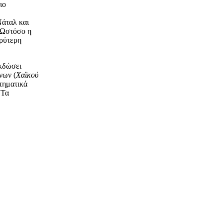
ιο
Νάταλ και
. Ωστόσο η
ρύτερη
κδώσει
νων (
Χαϊκού
τηματικά
.
Τα