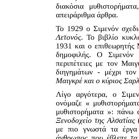
διακόσια μυθιστορήματα
απειράριθμα άρθρα.
Το 1929 ο Σιμενόν σχεδ
Λετονός
. Το βιβλίο κυκλ
1931 και ο επιθεωρητής 
δημοφιλής. Ο Σιμενόν 
περιπέτειες με τον Μαι
διηγημάτων - μέχρι το
Μαιγκρέ και ο κύριος Σαρ
Λίγο αργότερα, ο Σιμε
ονόμαζε « μυθιστορήματ
μυθιστορήματα »: πάνω 
Ξενοδοχείο της Αλσατίας
με πιο γνωστά τα έργ
άνθρωπος που έβλεπε τα