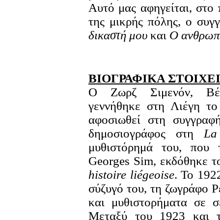
Αυτό μας αφηγείται, στο
της μικρής πόλης, ο συγ
δικαστή μου
και
Ο ανθρωπ
ΒΙΟΓΡΑΦΙΚΑ ΣΤΟΙΧΕ
Ο Ζωρζ Σιμενόν, Βέλ
γεννήθηκε στη Λιέγη το
αφοσιωθεί στη συγγραφή
δημοσιογράφος στη
La
μυθιστόρημά του, που
Georges Sim, εκδόθηκε τ
histoire liégeoise
. Το 192
σύζυγό του, τη ζωγράφο Ρ
και μυθιστορήματα σε σε
Μεταξύ του 1923 και τ