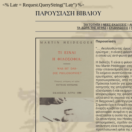
<% Latr = Request.QueryString("Latr") %>
ΤΑΥΤΟΤΗΤΑ
|
ΝΕΕΣ ΕΚΔΟΣΕΙΣ
|
Α
ΤΑ ΔΩΡΑ ΤΗΣ ΑΓΡΑΣ
|
ΕΚΔΗΛΩΣΕΙΣ
|
Παρουσίαση
"
… Ακολουθώντας όμως αυ
ερώτημα : τι είναι η φιλ
η οποία ως αντί-φωνο φιλ
Η διάλεξη
Τι είναι η φιλο
του Martin Heidegger στη
στην επανεκτίμηση του χ
Το κείμενο αναπτύσσεται 
ερωτήματος: φιλοσοφία. Η
προσωκρατικούς, από την
Πρόκειται λοιπόν για χρ
εισηγητής της υπέρβασης
εξιστόρηση ή και εκτίμησ
ιστοριογράφος της φιλοσο
αλλά από τη σκοπιά της ισ
Η διαχρονική χαϊντεγγερι
Σημασία έχει η έναρξη τη
έναρξη κρύβεται η απαρ
φιλοσοφίαν αναμένει η φι
αναζητείται η ουσία της φ
Οι απαντήσεις του Heidegg
απορηματικές, σχεδόν αν
απάντηση είναι επιγραμμα
προπλατωνική φιλία της σ