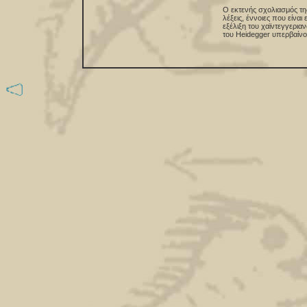
Ο εκτενής σχολιασμός της
λέξεις, έννοιες που είνα
εξέλιξη του χαϊντεγγερια
του Heidegger υπερβαίνου