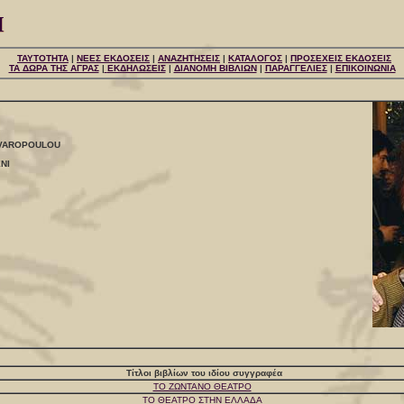
ΤΑΥΤΟΤΗΤΑ
|
ΝΕΕΣ ΕΚΔΟΣΕΙΣ
|
ΑΝΑΖΗΤΗΣΕΙΣ
|
ΚΑΤΑΛΟΓΟΣ
|
ΠΡΟΣΕΧΕΙΣ ΕΚΔΟΣΕΙΣ
ΤΑ ΔΩΡΑ ΤΗΣ ΑΓΡΑΣ
|
ΕΚΔΗΛΩΣΕΙΣ
|
ΔΙΑΝΟΜΗ ΒΙΒΛΙΩΝ
|
ΠΑΡΑΓΓΕΛΙΕΣ
|
ΕΠΙΚΟΙΝΩΝΙΑ
: VAROPOULOU
ENI
Τίτλοι βιβλίων του ιδίου συγγραφέα
ΤΟ ΖΩΝΤΑΝΟ ΘΕΑΤΡΟ
ΤΟ ΘΕΑΤΡΟ ΣΤΗΝ ΕΛΛΑΔΑ