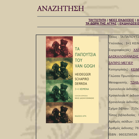
ΤΑΥΤΟΤΗΤΑ
|
ΝΕΕΣ ΕΚΔΟΣΕΙΣ
|
Α
ΤΑ ΔΩΡΑ ΤΗΣ ΑΓΡΑΣ
|
ΕΚΔΗΛΩΣΕΙ
Τίτλος : ΤΑ ΠΑΠΟΥ
Υπότιτλος : 3+1 KE
Συγγραφέας(είς) :
ΧΑ
ΔΑΣΚΑΛΟΘΑΝΑΣΗΣ
ΣΑΠΙΡΟ ΜΕΓΙΕΡ
Κατηγορία(ες) :
ΚΕΙΜ
Γλώσσα Πρωτοτύπου
Μεταφραστής :
ΤΖΑΒ
Χρονολογία έκδοσης:
Χρονολογία Α' έκδοσ
Χρονολογία έκδοσης
Σχήμα βιβλίου : 210x
Τύπος βιβλιοδεσίας 
Αριθμός σελίδων : 1
Αριθμός έκδοσης: 76
ISBN : 9603256536